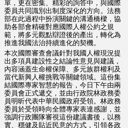
單，更在密集、精彩的詢答中，與國際
委員共同識別出制度深化的方向。法務
部在此過程中扮演關鍵的溝通橋樑，協
助各部會精確對應國際人權公約之規
範，將多元觀點辯證後的產出，轉化為
推進我國法治持續進化的契機。
本次國際審查會議針對我國人權現況提
出多項具建設性之結論性意見與建議，
內容涵蓋生命權保障、多元族群權利及
當代新興人權挑戰等關鍵領域。這份集
結國際專家智慧的報告，今日下午由兩
委員會正式遞交，並由行政院林政務委
員明昕代表中華民國政府受領。林政務
委員於受領時向全體專家表達感謝，並
強調行政團隊審視這份建議書後，以務
實、穩健及貼近民意的方式，引領各政