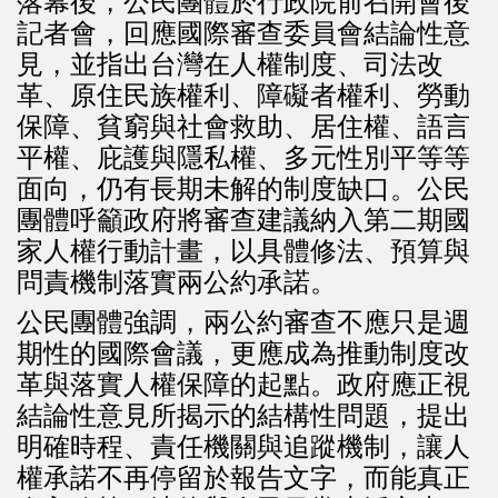
落幕後，公民團體於行政院前召開會後
記者會，回應國際審查委員會結論性意
見，並指出台灣在人權制度、司法改
革、原住民族權利、障礙者權利、勞動
保障、貧窮與社會救助、居住權、語言
平權、庇護與隱私權、多元性別平等等
面向，仍有長期未解的制度缺口。公民
團體呼籲政府將審查建議納入第二期國
家人權行動計畫，以具體修法、預算與
問責機制落實兩公約承諾。
公民團體強調，兩公約審查不應只是週
期性的國際會議，更應成為推動制度改
革與落實人權保障的起點。政府應正視
結論性意見所揭示的結構性問題，提出
明確時程、責任機關與追蹤機制，讓人
權承諾不再停留於報告文字，而能真正