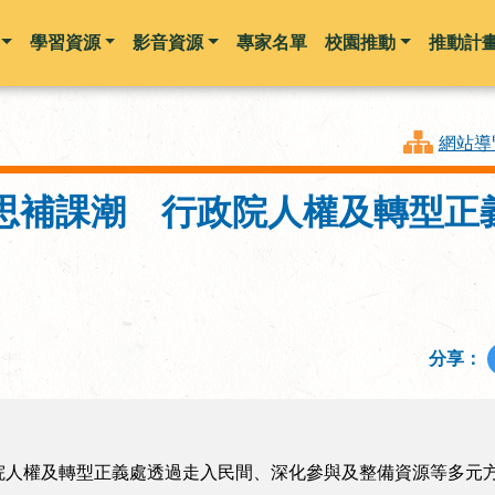
學習資源
影音資源
專家名單
校園推動
推動計
跳到主要內容
網站導
思補課潮 行政院人權及轉型正
分享：
院人權及轉型正義處透過走入民間、深化參與及整備資源等多元