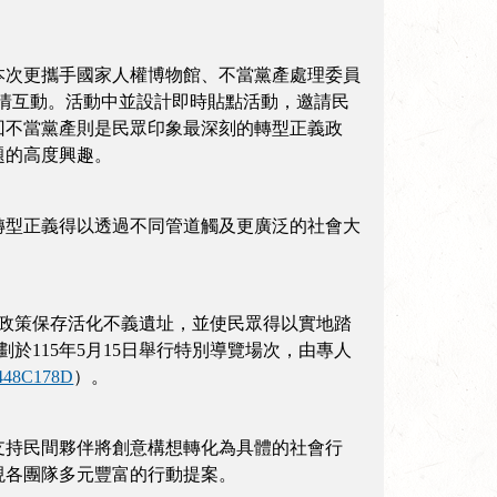
本次更攜手國家人權博物館、不當黨產處理委員
眾熱情互動。活動中並設計即時貼點活動，邀請民
回不當黨產則是民眾印象最深刻的轉型正義政
題的高度興趣。
轉型正義得以透過不同管道觸及更廣泛的社會大
項政策保存活化不義遺址，並使民眾得以實地踏
於115年5月15日舉行特別導覽場次，由專人
44448C178D
）。
支持民間夥伴將創意構想轉化為具體的社會行
呈現各團隊多元豐富的行動提案。