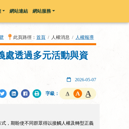
畫
網站連結
網站服務
覽
此頁路徑：
首頁
人權消息
人權報導
義處透過多元活動與資
2026-05-07
字級：
方式，期盼使不同群眾得以接觸人權及轉型正義