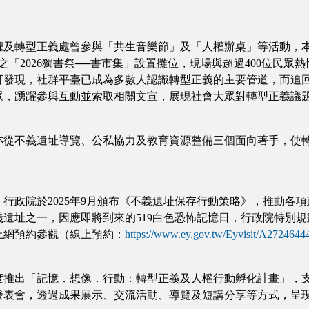
權及轉型正義處曾參與「共生音樂節」及「人權辦桌」等活動，
辦之「2026獨書祭──書市集」設置攤位，現場與超過400位民
可發現，社群平臺已成為多數人認識轉型正義的主要管道，而追
眾，踴躍參與互動並索取相關文宣，展現社會大眾對轉型正義議
亦從不義遺址導覽、公私協力及教育資源整備三個面向著手，使
行政院於2025年9月頒布《不義遺址保存行動策略》，推動各
址之一，因應即將到來的519白色恐怖記憶日，行政院特別規劃
上網預約參觀（線上預約：
https://www.ey.gov.tw/Eyvisit/A27246
度推出「記憶．想像．行動：轉型正義及人權行動孵化計畫」，
成果發表會，透過成果展示、交流活動、導覽及短講分享等方式，