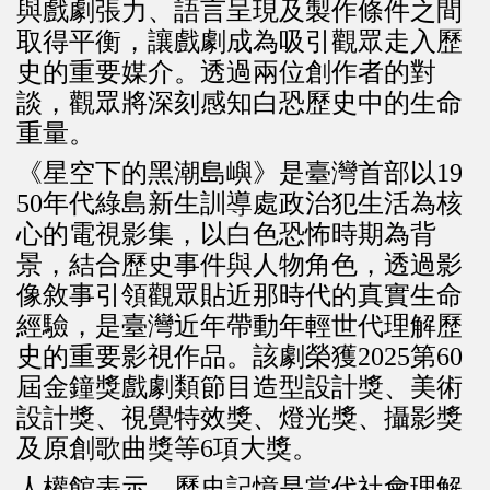
與戲劇張力、語言呈現及製作條件之間
取得平衡，讓戲劇成為吸引觀眾走入歷
史的重要媒介。透過兩位創作者的對
談，觀眾將深刻感知白恐歷史中的生命
重量。
《星空下的黑潮島嶼》是臺灣首部以19
50年代綠島新生訓導處政治犯生活為核
心的電視影集，以白色恐怖時期為背
景，結合歷史事件與人物角色，透過影
像敘事引領觀眾貼近那時代的真實生命
經驗，是臺灣近年帶動年輕世代理解歷
史的重要影視作品。該劇榮獲2025第60
屆金鐘獎戲劇類節目造型設計獎、美術
設計獎、視覺特效獎、燈光獎、攝影獎
及原創歌曲獎等6項大獎。
人權館表示，歷史記憶是當代社會理解