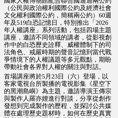
國家人權博物館配合聯合國通過兩公約
（公民與政治權利國際公約及經濟社會
文化權利國際公約，簡稱兩公約）60週
年及519白恐記憶日，特別推出「2026
年人權講座」系列活動，包括四場主題
講座，邀請不同領域的講者，從影視創
作中的白恐歷史詮釋、威權體制下的司
法角色、戒嚴時期的聲音記憶到當代戰
爭情境下的人權議題等多元觀點，期盼
帶動社會各界對人權的關注與對話。
首場講座將於5月23日（六）登場，以
客家電視台所製播的電視影集《星空下
的黑潮島嶼》為主題，邀請導演王傳宗
與製作人羅亦娌進行對談，分享從創作
發想到完成製作的歷程，並探討公共媒
體在處理歷史題材時，如何在歷史真實