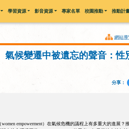
學習資源
影音資源
專家名單
校園推動
推動計
跳到主要內容
網站導
】氣候變遷中被遺忘的聲音：性
分享：
女性賦權（women empowerment）在氣候危機的議程上有多重