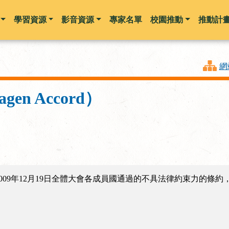
學習資源
影音資源
專家名單
校園推動
推動計
跳到主要內容
網
en Accord）
009年12月19日全體大會各成員國通過的不具法律約束力的條