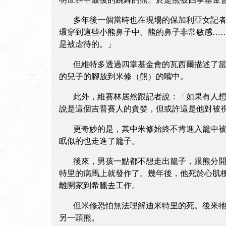
多年後一個當時也在現場的保加利亞女記者對
環穿到這些小熊鼻子中。熊的鼻子非常敏感…
是被虐待的。」
但維特多透過四掌基金會的瓦西爾描述了當天
的兒子的腳放到米修（熊）的嘴中。
此外，維賽林居然跟記者說：「如果有人想要
說是這個吉普賽人的貪婪，但或許這是他對被
更奇妙的是，其中米修始終不肯進入籠中被帶
眠似的也走進了籠子。
後來，男孩一點都不想走出籠子，跟熊分開。
特里的病馬上就發作了。幾年後，他死於心肌
離開家到希臘去工作。
但米修恐怕無法理解迪米特里的死。後來牠吃
另一頭熊。