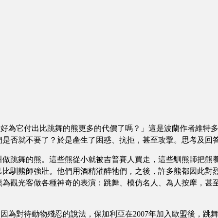
為它付出比跳舞的熊更多的代價了嗎？」這是波蘭作者維特多
們是否就不要了？於是產生了困惑、抗拒，甚至攻擊。思考及回
做跳舞的熊。這些熊從小就被吉普賽人買走，這些馴熊師把熊
己比馴熊師強壯。他們用酒精灌醉牠們，之後，許多熊都因此對
熊為觀光客做各種神奇的表演：跳舞、模仿名人、為人按摩，甚
為對待動物殘忍的說法，保加利亞在2007年加入歐盟後，跳