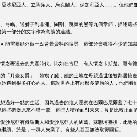
，愛沙尼亞人、立陶宛人、烏克蘭人、保加利亞人……。但他們
冬眠、送獅子到非洲、閹割、跳舞的熊等九個章節，描述這些
段第一部分的文字作為意義的連結。
能需要額外做一點背景資料的搜尋，這部分會獲得不少的知識
念著過去的共產時代。比如在古巴，有人懷念卡斯楚。還有德
「月臺女爵」，她瘸了腿，她的土地在母親過世後被鄰居搶走
為她遇到很多好心的人。還說世界上有那麼多健康的人，他們看
過好一點的生活。因為過去的強人霍察在巴爾巴尼爾蓋了七十五
現這些碉堡原來不堪一擊。這些人積極面對未來，算是比較正面
沙尼亞有俄羅斯人和愛沙尼亞人的糾葛。蘇聯垮臺後，此地的
法繼續。於是，一群人失業了。有些人甚至無法取得國籍。