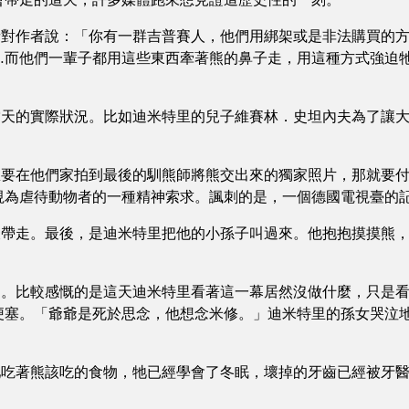
作者說：「你有一群吉普賽人，他們用綁架或是非法購買的方
…而他們一輩子都用這些東西牽著熊的鼻子走，用這種方式強迫
的實際狀況。比如迪米特里的兒子維賽林．史坦內夫為了讓大
在他們家拍到最後的馴熊師將熊交出來的獨家照片，那就要付
視為虐待動物者的一種精神索求。諷刺的是，一個德國電視臺的
走。最後，是迪米特里把他的小孫子叫過來。他抱抱摸摸熊，
比較感慨的是這天迪米特里看著這一幕居然沒做什麼，只是看
梗塞。「爺爺是死於思念，他想念米修。」迪米特里的孫女哭泣
著熊該吃的食物，牠已經學會了冬眠，壞掉的牙齒已經被牙醫