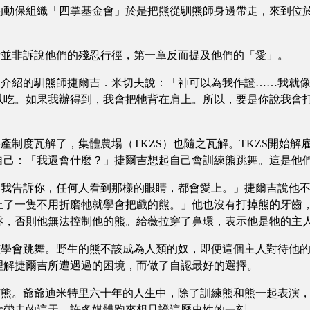
的動保組織「四掌基金會」於是把熊從馴熊師身邊帶走，來到位
並非訴說他們的殘忍行徑，第一章反而提及他們的「愛」。
紹的馴熊師捷爾吉．米切夫說：「神可以為我作證……我就像
以吃。如果我辦得到，我會把牠背在肩上。所以，要是你說我會
產制度瓦解了，集體農場（TKZS）也隨之瓦解。TKZS開始
自己：「我還會什麼？」捷爾吉想起自己會訓練熊跳舞。這是他
告訴你，任何人看到那樣的眼睛，都會愛上。」捷爾吉說他不
上了一隻不用折磨牠就學會把戲的熊。」他也沒有打掉熊的牙齒
盤，否則他無法控制他的熊。給薇拉穿了鼻環，表示他是牠的主
會跳舞。野生的熊不該成為人類的奴，即便這個主人對待他的
理解捷爾吉所遭遇過的困境，而做了自認最好的選擇。
。爺爺迪米特里六十年的人生中，除了訓練熊和熊一起表演，
會帶走的這天，許多媒體跑來想見證這歷史性的一刻。