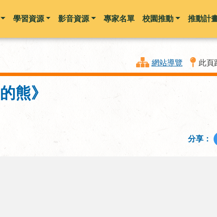
學習資源
影音資源
專家名單
校園推動
推動計
跳到主要內容
網站導覽
此頁
舞的熊》
分享：