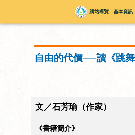
網站導覽
基本資訊
自由的代價──讀《跳
文／石芳瑜（作家）
《書籍簡介》