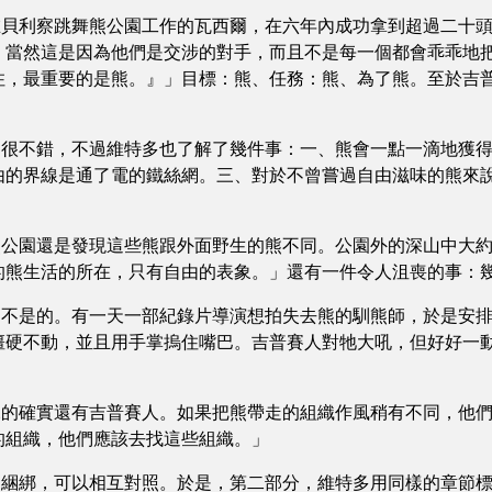
利察跳舞熊公園工作的瓦西爾，在六年內成功拿到超過二十頭
，當然這是因為他們是交涉的對手，而且不是每一個都會乖乖地
住，最重要的是熊。』」目標：熊、任務：熊、為了熊。至於吉
不錯，不過維特多也了解了幾件事：一、熊會一點一滴地獲得
由的界線是通了電的鐵絲網。三、對於不曾嘗過自由滋味的熊來
園還是發現這些熊跟外面野生的熊不同。公園外的深山中大約
的熊生活的所在，只有自由的表象。」還有一件令人沮喪的事：
是的。有一天一部紀錄片導演想拍失去熊的馴熊師，於是安排
僵硬不動，並且用手掌摀住嘴巴。吉普賽人對牠大吼，但好好一
確實還有吉普賽人。如果把熊帶走的組織作風稍有不同，他們
的組織，他們應該去找這些組織。」
綁，可以相互對照。於是，第二部分，維特多用同樣的章節標