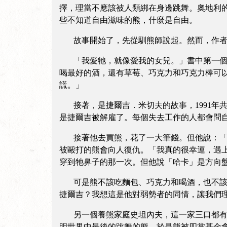
擇，理當不應該被人類綁在身邊跳舞。奧地利
些不知道自由滋味的熊，什麼是自由。
故事開始了，先從馴熊師說起。然而，作者
「我愛牠，就像愛我的女兒。」書中第一個介
喝最好的酒，還有草莓、巧克力和巧克力棒可
謊。」
接著，是捷爾吉．米切夫的故事，1991年共
是捷爾吉被解雇了。每個失去工作的人都會問
接著他去買熊，花了一大筆錢。但他說：「我
被毆打的熊會向人復仇。「我真的很幸運，遇
穿到牠鼻子的那一次。但他說「哈卡」是方向
可是熊不該吃麵包、巧克力和喝酒，也不該學
捷爾吉？我想這是他對弱勢者的同情，讓我們
另一個養熊家庭史坦內夫，這一家三口都有熊
明世界中最後的跳舞的熊。於是熊被四掌基金