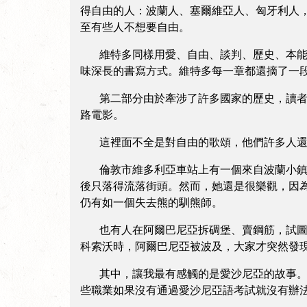
得自由的人：波蘭人、塞爾維亞人、匈牙利人
至有些人不想要自由。
維特多同樣用愛、自由、談判、歷史、本能、
味深長的書寫方式。維特多每一章都還摘了一
第二部分由於牽涉了許多國家的歷史，讀者可
路電影。
這裡面不全是對自由的歌頌，他們許多人還懷
倫敦市維多利亞車站上有一個來自波蘭小鎮的
後只落得流落街頭。然而，她還是很樂觀，因
仍有如一個失去熊的馴熊師。
也有人在阿爾巴尼亞拆碉堡、賣鋼筋，試圖想
科索沃時，阿爾巴尼亞被波及，大家才突然發
其中，讓我最有感觸的是愛沙尼亞的故事。愛
些職業如果沒有通過愛沙尼亞語考試就沒有辦