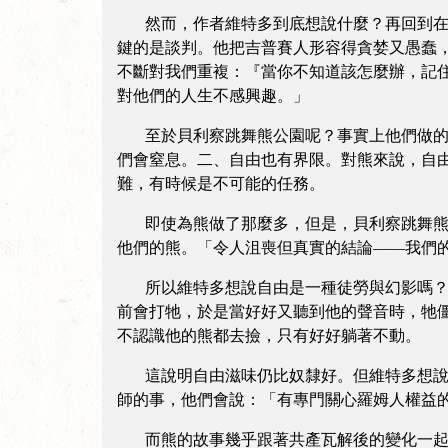
然而，作者維特多到底想說什麼？再回到在貝
鍵的是談判。他把吉普賽人形容得貪婪又愚蠢
不斷對我們重複：『當你不知道該怎麼辦，記
對他們的人生不感興趣。」
至於貝利察跳舞熊公園呢？事實上他們做的很
們會窒息。二、自由也有界限。對熊來說，自
難，有時候是不可能的任務。
即使為熊做了那麼多，但是，貝利察跳舞熊公
他們的熊。「令人沮喪但真實的結論——我們
所以維特多想說自由是一種徒勞與幻影嗎？不
前會打牠，於是當好好又聽到他的聲音時，牠
不認識他的熊都去撿，只有好好躺著不動。
這說明自由滋味仍比奴隸好。但維特多想說的
師的事，他們會說：「有專門關心羅姆人權益
而熊的故事幾乎跟著共產瓦解後的變化一起綑