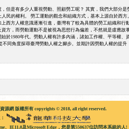
號，但是有多少人重視勞動、照顧勞工呢？ 其實，我們大部分是
以上人民的權利。 勞工運動的觀念和組織方式，基本上源自於西
加上西方人權意識逐漸引進，臺灣有了較為具體的勞工組織和行
及資方，而勞動運動不是被視為思想行為偏差，不然就是虛應故
始於1980年代。勞動人權有許多內涵，諸如工作權、平等權、
從不同角度探尋臺灣勞動人權之腳步。並期許因勞動人權的提升
權所有 copyrights © 2018, all right reserved.
位：
me、IE11.0及Microsoft Edge，您是第550637位訪問本系統的人!