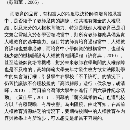
（彭淑華，2005）。
而教育的品質，有相當大的程度取決於師資培育體系當
中，是否給予了教師足夠的訓練，使其擁有健全的人權思
維，以及充分的人權教育能力。特別是既然人權教育已是明
文規定需融入於各學習領域當中，則所有教師都應具備落實
人權教育的基本能力。但目前的師資培育過程當中，人權教
育課程也並非必修，而培育中小學師資的機構當中，也僅有
極少數的機構開設有人權教育相關課程（許育典，2010）。
甚至這些師資培育機構，對於未來教師在學期間的人權保障
也是不及格的，高雄師範大學去年才發生校方欲立法限制學
生的集會遊行權，引發學生在學校「不予許可」的情況下，
仍舊抗議該不合理校規的「高師解嚴」遊行（侯承恕，胡清
暉，2010）；而日前台灣師大學生在進行「四六事件紀念活
動」（黃佳平，2011），開幕的「蔣公戴孝儀式」也遭到校
方以「有礙觀瞻、有辱校譽」為由阻撓。由此可知，在當前
人權教育資源缺乏的情況下，要期待校園中的人權教育在內
容與教學上有所進步，可以想見是相當不容易的。