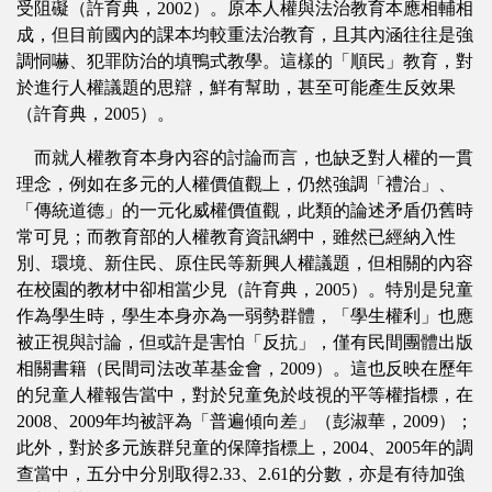
受阻礙（許育典，2002）。原本人權與法治教育本應相輔相
成，但目前國內的課本均較重法治教育，且其內涵往往是強
調恫嚇、犯罪防治的填鴨式教學。這樣的「順民」教育，對
於進行人權議題的思辯，鮮有幫助，甚至可能產生反效果
（許育典，2005）。
而就人權教育本身內容的討論而言，也缺乏對人權的一貫
理念，例如在多元的人權價值觀上，仍然強調「禮治」、
「傳統道德」的一元化威權價值觀，此類的論述矛盾仍舊時
常可見；而教育部的人權教育資訊網中，雖然已經納入性
別、環境、新住民、原住民等新興人權議題，但相關的內容
在校園的教材中卻相當少見（許育典，2005）。特別是兒童
作為學生時，學生本身亦為一弱勢群體，「學生權利」也應
被正視與討論，但或許是害怕「反抗」，僅有民間團體出版
相關書籍（民間司法改革基金會，2009）。這也反映在歷年
的兒童人權報告當中，對於兒童免於歧視的平等權指標，在
2008、2009年均被評為「普遍傾向差」（彭淑華，2009）；
此外，對於多元族群兒童的保障指標上，2004、2005年的調
查當中，五分中分別取得2.33、2.61的分數，亦是有待加強