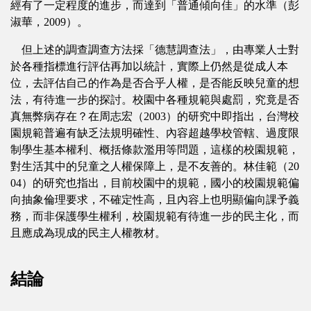
經有了一定程度的進步，而達到「普通傾向佳」的水準（彭
淑華，2009）。
但上述的調查調查方法採「德慧調查法」，由專業人士對
於各種指標進行評估再加以統計，實際上仍然是從成人本
位，去評估自己的作為是否合乎人權，是否能反映兒童的想
法，有待進一步的探討。校園中各種規範與處罰，究竟是否
真無弊病存在？在周志宏（2003）的研究中即指出，台灣校
園規範普遍有缺乏法規明確性、內容超越學校管轄、過度限
制學生基本權利、概括條款濫用等問題，這樣的校園規範，
對生活其中的兒童之人權保障上，是不友善的。林佳範（20
04）的研究也指出，目前校園中的規範，國小的校園規範偏
向抽象倫理要求，不確定性高，且內容上也明顯偏向課予義
務，而非保護學生權利，校園規範有待進一步的民主化，而
且應成為現成的民主人權教材。
結論