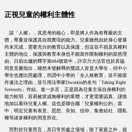
正視兒童的權利主體性
談「人權」，其思考的核心，即是將人作為有尊嚴的主
體，尊重並保護其自我實現的能力。兒童雖然由於身心發展
尚未完成，需要充分的教育以及保護，但這並不損及其權利
主體的地位，保護與教育本身也不能當作限制權利的當然理
由。日前出爐的釋字第684號當中，許宗力大法官也於其協
同意見書指出，雖然本號解釋的聲請人皆是大學生，但中小
學生也應比照處理，所謂中小學的「全人格教育」並不能當
作違法之理由，並引用法學家Dworkin的名句「Taking Right
Seriously」作結。進一步言，正是因為兒童主張自身權利的
能力較弱，容易被當成無權利的客體，才更需要認真、謹慎
地加以看待兒童人權。這也是聯合國「兒童權利公約」當
中，明定兒童有表意、思想、良知、信仰、集會結社、隱私
權等諸多權利的用意所在。
而對於兒童而言，其日常所處之場域，除了家庭之外，就