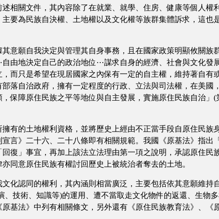
前述相關文件，其內容除了在就業、就學、住房、健康等個人權
，主要為民族自決權、土地權以及文化權等族群集體訴求，這也
據其意願自我決定與管理其自身事務，且在國家政策明顯攸關族
自由地決定自己的政治地位⋯謀求自身的經濟、社會與文化發展
立，而只是希望在現居國家之內保有一定的自主權，維持著自有
部落自治政府，擁有一定程度的行政、立法與司法權，在美國，
，保障原住民族之平等地位與自主發展，實施原住民族自治」(
所擁有的土地權利資格，並將歷史上經由不正當手段自原住民族
利宣言》二十六、二十八條即有相關規範。我國《原基法》指出
「回復」事宜，再加上該法立法理由第一項之說明，承認原住民
律亦同意原住民族有權討回歷史上被統治者奪去的土地。
我文化認同的權利，其內涵則相當廣泛，主要包括依其意願維持
演、技術、知識等)的運用、遭不當取走文化物件的返還、生物
《原基法》中列有相關條文，另外還有《原住民族教育法》、《