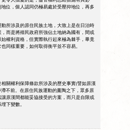
制地位，個人認同仍極易處於受壓抑地位，再多
運動所涉及的原住民族土地，大致上是在日治時
誤，而是將殖民政府所強佔土地納為國有，間或
原始權利資格，但實際執行起來極為棘手，畢竟
求也同樣重要，如何取得衡平並不容易。
相關權利保障條款所涉及的歷史事實(譬如原漢
停滯不前。在原住民族運動的薰陶之下，眾多原
索讓原漢間都能妥協接受的方案，而只是自限或
係埋下變數。