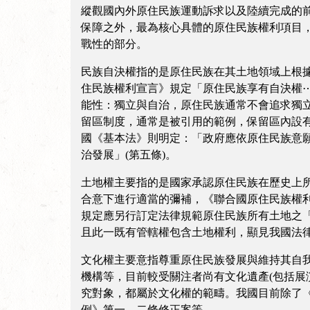
縱觀國內外原住民族運動訴求以及陸續完成的
保障之外，最為核心具體的原住民族權利項目
戰性的部分。
民族自決權指的是原住民族在其土地領域上根
住民族權利宣言》規定「原住民族享有自決權⋯
能性：獨立與自治，原住民族通常不會追求獨
留區制度，通常是被引用的範例，保留區內設有
國《基本法》則明定：「政府應依原住民族意願
治發展」(第五條)。
土地權主要指的是國家承認原住民族在歷史上
合意下進行適當的彌補，《聯合國原住民族權
規定應另行訂定法律規範原住民族所有土地之
且此一既有管轄權包含土地權利，顯見我國法
文化權主要意指尊重原住民族發展與維持其自
機構等，目前較受關注者尚有文化遺產(包括展
究對象，都屬於文化權的範疇。我國目前除了
例》第一、二條修正案等。