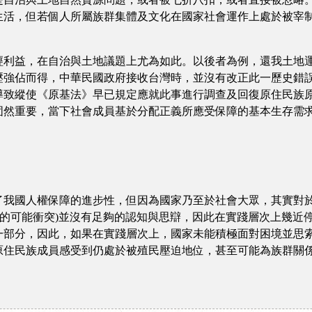
生活，但若個人所屬族群集體及文化在國家社會運作上處於被宰
經利益，在自治與土地議題上尤為如此。以後者為例，還我土地
壓強佔而得，中華民國政府接收台灣時，並沒有改正此一歷史錯
導致縱使《原基法》早已規定應就此事進行調查及回復原住民族
固然重要，當下社會成員基於分配正義所應受保障的基本生存需
我國人權保障的進步性，但因為國家乃至於社會大眾，其實對於
義的可能衝突)並沒有足夠的認知與思辯，因此在實踐層次上幾近
一部分，因此，如果在實踐層次上，國家未能積極面對困境並思
原住民族成員感受到仍處於被殖民壓迫地位，甚至可能為族群關