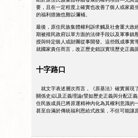
要，且在一定程度上確實也改善了個人或家庭
的福利措施也難以彌補。
最後，原住民族集體權利訴求觸及社會重大政
期被殖民政府以單方面的法律手段以及軍事鎮
授與特定個人或財團從事開發。這些既成事實
就國家責任而言，改正歷史錯誤實現歷史正義
十字路口
就文字表述層次而言，《原基法》確實展現了
關係史)以及正義理論(譬如歷史正義與分配正
住民族成員已將原運精神內化為其權利意識的
甚至自滿於傳統福利恩給式政策，不但可能讓