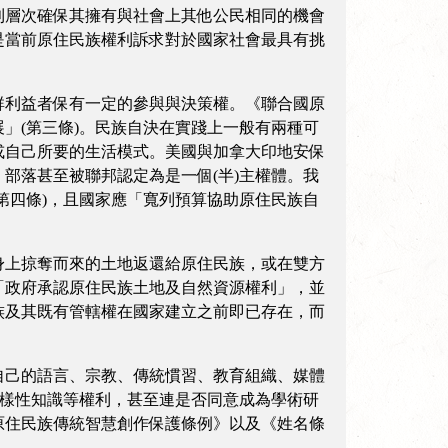
利層次確保其擁有與社會上其他公民相同的機會
是當前原住民族權利訴求對於國家社會最具有挑
群利益者保有一定的參與與決策權。《聯合國原
」(第三條)。民族自決在實踐上一般有兩種可
或自己所要的生活模式。美國與加拿大印地安保
部落甚至被聯邦認定為是一個(半)主權體。我
第四條)，且國家應「寬列預算協助原住民族自
身上掠奪而來的土地返還給原住民族，或在雙方
「政府承認原住民族土地及自然資源權利」，並
族及其既有管轄權在國家建立之前即已存在，而
自己的語言、宗教、傳統慣習、教育組織、媒體
多樣性知識等權利，甚至連是否同意成為學術研
原住民族傳統智慧創作保護條例》以及《姓名條