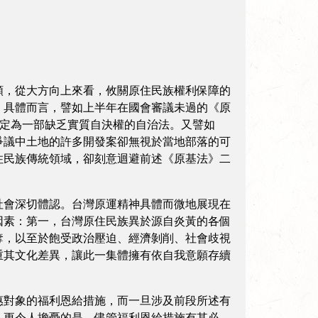
頸，從大方向上來看，攸關原住民族權利保障的
。具體而言，譬如上半年在國會審議未過的《原
認定為一部缺乏實質自決權的自治法。又譬如
爭議中土地的許多開發案卻無視於當地部落的可
住民族傳統領域，卻刻意迴避前述《原基法》二
社會深切體認。台灣原運精神具體而微地展現在
因素：第一，台灣原住民族異於源自炎黃的各個
奪，以至於飽受政治壓迫、經濟剝削、社會歧視
重其文化差異，讓此一集體擁有依自我意願存續
惠對象的福利恩給措施，而一旦涉及前段所述有
。更令人擔憂的是，儘管福利恩給措施有其必