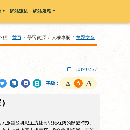
畫
網站連結
網站服務
路徑：
首頁
學習資源
人權專欄
主題文章
2019-02-27
字級：
授）
住民族議題挑戰主流社會思維框架的關鍵時刻。
因為大社會正義思維未有足夠的深思蛻變，在許