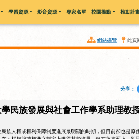
學習資源
影音資源
專家名單
校園推動
推動計
跳到主要內容
網站導覽
此頁
分享：
大學民族發展與社會工作學系助理教
住民族人權或權利保障制度進展最明顯的時期，但目前卻也是原
，在人權規範或標準之制定上獲得某些進展，但在落實面上，卻