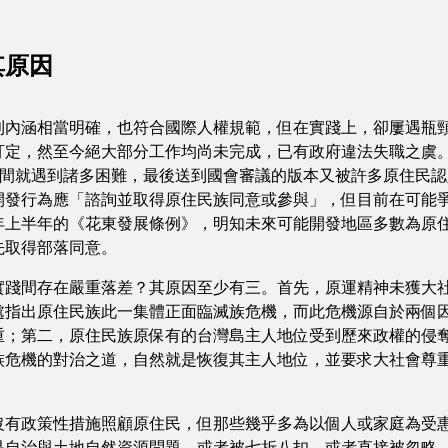
其原因
內涵相當明確，也符合國際人權規範，但在實踐上，卻屢遇瓶
訂定，然至今絕大部分工作均尚未完成，已有政府違法失職之虞
期間就遇到諸多困難，最後送到國會審議的版本又被許多原住民
開發行為應「諮詢並取得原住民族同意或參與」，但目前在可能
年上半年的《花東發展條例》，明知未來可能開發地區多數為原
先取得部落同意。
踐間存在嚴重落差？其原因至少有三。首先，原運精神未獲大
該處指出原住民族此一集體正面臨滅族危機，而此危機源自於兩個
重；第二，原住民族原保有的台灣島主人地位受到歷來政權的侵
族危機的對治之道，自然就是恢復其主人地位，並要求大社會尊
有政策性措施照顧原住民，但那些幾乎多為以個人或家庭為受
是自治與土地自然資源問題，或者被七折八扣，或者直接被忽略