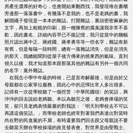
房產生濃厚的好奇心，也會開始東翻西找，我發現堆在書櫃
旁邊那一落落書中，有幾落不是我的，也不是老媽的書，我
解開繩子發現是一本本的雜誌。打開雜誌，裏頭密密麻麻的
文字，再加上粗糙的印刷，跟一種陳舊的腐臭讓我非常不喜
歡，因此書名、詳細內容早已不復記憶，我只從當中的幾幅
照片認出蔣中正、蔣經國、蔣孝勇等等一些名字，雜誌有新
有舊，但是每隔一段時間，總有一落雜誌消失，但是在消失
的那天，我總能聞到從屋子後方傳來的燒東西的氣味。直到
很久以後，我才知道那本跟那落其他的雜誌有另外一個共同
的名字：黨外雜誌。
在我念小學中年級的時候，已是宣布解嚴後，但是由於父
母親都在公家單位服務，因此心中的忌憚比常人多出很多。
記得有一次從學校聽了一個挖苦〈中華民國頌〉的笑話，興
沖沖的回去說給老媽聽。本以為聽完之後，老媽會捧場的笑
笑，卻只見老媽表情嚴肅的對我說：「明天到學校去不可以
再講這個笑話。」而學校老師也經常對著我們表達出對當時
尚在野的民進黨的不屑，有時還要我們回去跟父母親說不要
去聽當天辦在學校操場的政見發表會。對世界是由聖戰士、