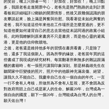
的笑容，嘴上只掛著一句：「好加在，好加在！」晚上10點
多，我跟老爸走進開票中心，老爸先是熟門熟路的走到計票
看板前詳細端詳12鄉鎮的開票情形，然後又跟幾個認識的朋
友攀談起來，臉上滿是興奮與欣慰。我看著從未如此興奮的
老爸，我不知道這些年來他在工作場所是怎麼度過的，更不
知道他要如何違背自己的意志去當他從未認同過的政黨小組
長。此時我瞭解到原來書房不只是書房，而是他心靈的避風
港，更是他的信仰救贖地。
之後，老爸還是維持他多年的習慣在書房看書，只是除了
他，還多了我這個新人。因為所學的緣故，老爸當年買的這
些書成了我現成的研究材料。每當翻著所剩無多的雜誌跟滿
櫃的書籍時，有一張照片讓我印象深刻。那是林義雄先生在
聽聞家中巨變後的照片。照片中的他眼神充滿哀傷、絕望，
讓我久久不能自己。我慶幸自己生在一個自由的年代，一言
一行不會有人考核，所做所為不會有人監視，更不會因為反
對政府而賠上自己或是家人的生命。解嚴20年，台灣成為一
個自由的國度，願下一個20年，台灣能成為台灣人的台灣，
願天佑台灣！