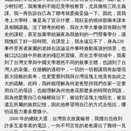
少輕狂吧，我漸漸的不能忍受學校教育，尤其痛恨三民主義
課。我一再告訴自己為了聯考就委曲妥協一下。因此，當我
考上大學時，像是為了宣示什麼，我狂妄的燒掉那兩本課本
及相關講義。沒了聯考的桎梏，我在大學大量修習有關台灣
史的課程，甚至放棄學姐漏夜為我搶到的一門營養學分，讓
我愧疚了好一段時間。在課堂上，我永遠忘不了，身為228
事件受害者家屬的老師在談論這件事時激動落淚的情景，也
被口訪記錄中所敘述的殘忍所震懾。而在文學領域中，我看
到了台灣文學與中國文學迥然不同的敘事主體，也讀到了台
灣人的哀傷。在接觸的過程中，一切的一切都讓我有如發現
新大陸般的新奇，也更驚覺到我與台灣這塊土地竟有如此之
大的疏離。此時，我終能理解為何老爸堅持我們在家一定要
用自己的母語，也能理解為何他會花那麼多的時間在閱讀，
因為他驚覺自己在極權統治下，被迫對這塊土地陌生，被迫
遺忘所屬的族群記憶，因此他希望用自己的方式去抵抗，哪
怕這股力量多麼微小。
2000 年的總統大選，台灣首次政黨輪替，我撥出也收到
許多互道恭喜的電話，一向不茍言笑的老爸露出了難得一見