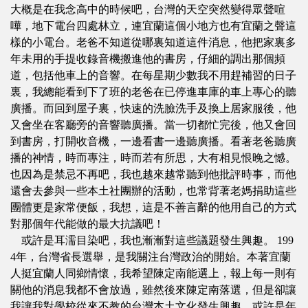
大概是在我念高中的時候吧，台灣的天空突然變得眾聲喧
嘩，地下電台四處林立，連宜蘭這個小地方也有宜蘭之聲這
樣的小電台。老爸不知道從哪裏知道這件消息，他把家裏多
年未用的手提收錄音機搬進他的書房，仔細的調出那個頻
道，包括他車上的音響。在每星期少數我不用趕補習的日子
裏，我總能看到下了班的老爸在已停進車庫的車上專心的聽
廣播。而回到屋子裏，快速的洗臉洗手及換上居家服後，他
又會坐在客廳旁的音響聽廣播。當一切都忙完後，他又會回
到書房，打開收音機，一邊看書一邊聽廣播。看著老爸聽廣
播的神情，時而專注，時而若有所思，大有相見恨晚之憾。
也因為是禁忌不再吧，我也越來越常聽到他批評時事，而他
還會去參與一些本土社團辦的活動，也常背著老媽捐助這些
團體更是家常便飯，我想，這是不善言辭的他用自己的方式
對那個年代能做的最大抗議吧！
或許是耳濡目染吧，我也漸漸對這些議題發生興趣。 199
4年，台灣省長選舉，是我關注台灣政治的開始。本著宜蘭
人挺宜蘭人同鄉情懷，我希望陳定南能選上，報上每一則有
關他的消息我都不會放過，雖然後來陳定南落選，但是卻讓
我讓我對學校從來不教的台灣本土文化發生興趣。或許是年