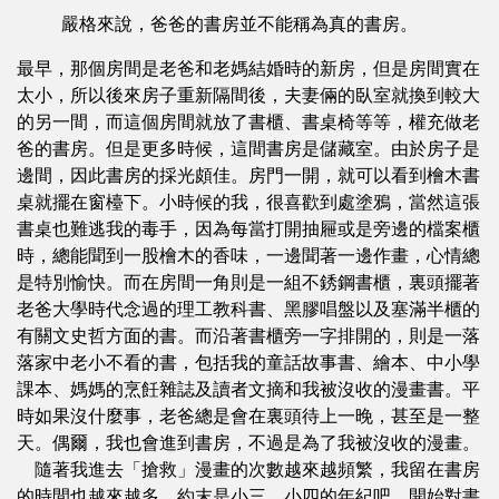
嚴格來說，爸爸的書房並不能稱為真的書房。
最早，那個房間是老爸和老媽結婚時的新房，但是房間實在
太小，所以後來房子重新隔間後，夫妻倆的臥室就換到較大
的另一間，而這個房間就放了書櫃、書桌椅等等，權充做老
爸的書房。但是更多時候，這間書房是儲藏室。由於房子是
邊間，因此書房的採光頗佳。房門一開，就可以看到檜木書
桌就擺在窗檯下。小時候的我，很喜歡到處塗鴉，當然這張
書桌也難逃我的毒手，因為每當打開抽屜或是旁邊的檔案櫃
時，總能聞到一股檜木的香味，一邊聞著一邊作畫，心情總
是特別愉快。而在房間一角則是一組不銹鋼書櫃，裏頭擺著
老爸大學時代念過的理工教科書、黑膠唱盤以及塞滿半櫃的
有關文史哲方面的書。而沿著書櫃旁一字排開的，則是一落
落家中老小不看的書，包括我的童話故事書、繪本、中小學
課本、媽媽的烹飪雜誌及讀者文摘和我被沒收的漫畫書。平
時如果沒什麼事，老爸總是會在裏頭待上一晚，甚至是一整
天。偶爾，我也會進到書房，不過是為了我被沒收的漫畫。
隨著我進去「搶救」漫畫的次數越來越頻繁，我留在書房
的時間也越來越多，約末是小三、小四的年紀吧，開始對書