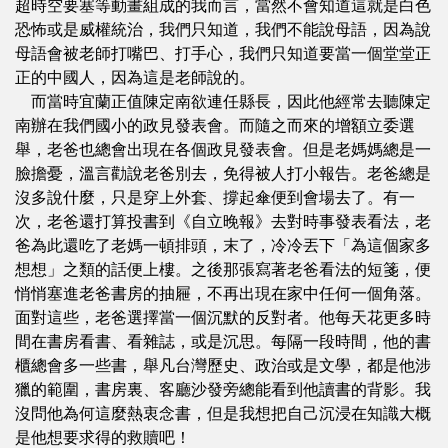
超時空要塞等動畫組成的我而言，當然不會知道這就是白色
恐怖或是威權統治，我們只知道，我們不能說母語，因為說
母語會被老師打嘴巴、打手心，我們只知道要當一個堂堂正
正的中國人，因為這是老師說的。
而當時宜蘭正值陳定南欲連任縣長，因此他經常去聽陳定
南辦在我們國小的政見發表會。而隨之而來的增額立委選
舉，老爸也總會出現在各個政見發表會。但是老媽媽總是一
臉擔憂，溫言勸說老爸別去，免得被人打小報告。老爸總是
沒多說什麼，只是穿上外套、撐起傘便到會場去了。有一
次，老爸還打算投書到《自立晚報》去對時事發表看法，老
爸為此還吃了老媽一頓排頭，末了，冷冷丟下「為這個家多
想想」之類的話便上樓。之後那張寫著老爸看法的短箋，便
悄悄塞進老爸書房的抽屜，不再出現在家中任何一個角落。
面對這些，老爸選擇當一個沉默的反對者。他每天花更多時
間在書房看書、看雜誌，或是沉思。每隔一段時間，他的書
櫃總會多一些書，舉凡台灣歷史、政治或是文學，都是他涉
獵的範圍，書房裏、客廳沙發旁總能看到他讀書的背影。我
沒問他為何這麼熱衷念書，但是我想把自己沉浸在知識大概
是他想要求得的救贖吧！