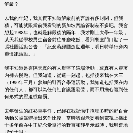
解嚴？
以我的年紀，我其實不知道解嚴前的言論有多封閉，但我
猜，可能就跟當前我看到的新加坡言論管制差不多吧。我會
想起1988年，也就是解嚴後的隔年，我才剛上大學一年級，
某天我從學校男生宿舍前往餐廳吃飯，看到餐廳門口貼了一
張社團活動公告：「紀念蔣經國逝世週年，明日特舉行穿內
褲慢跑活動。」
我不知道是否隔天真的有人舉辦了這場活動，或真有人穿著
內褲去慢跑。但我知道，從這一刻起，包括後來我在大三
（1990年三月）參加的野百合學運活動，我知道包括我在內
的任何人，都可以為任何社會議題發聲，而不用擔心遭到任
何形式的壓迫或處罰。
去年發生的紅衫軍事件，已經在我記憶中掩埋多時的野百合
活動又被媒體抬出來作比較。當時我跟老婆看到電視上播出
十多年前在中正紀念堂舉行的野百和靜坐示威時，我興奮地
趕忙大叫：