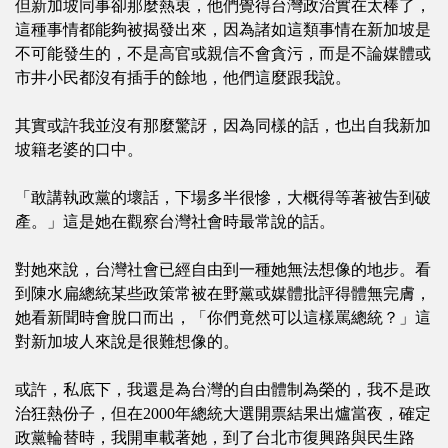
但新加坡同事卻那麼熱衷，他們覺得台灣政治實在太棒了，
這種事情都能夠被揭發出來，因為諸如這類事情在新加坡是
不可能發生的，不是高官或親信不會貪污，而是不論媒體或
市井小民都沒有插手的餘地，他們這麼跟我說。
其實或許我並沒有那麼驚訝，因為同樣的話，也出自我新加
坡籍老婆的口中。
「敢講執政黨的壞話，下場多半很慘，大概得等著被告到破
產。」這是她在觀察台灣社會時最常說的話。
對她來說，台灣社會已經自由到一種她無法想像的地步。看
到陳水扁總統某些政策常被在野黨或媒體批評得體無完膚，
她看新聞時會脫口而出，「你們竟然可以這樣罵總統？」這
對新加坡人來說是很難想像的。
或許，私底下，我還是為台灣的自由體制為榮的，我不是政
治狂熱份子，但在2000年總統大選開票結果出爐當夜，確定
政黨輪替時，我開車載著她，到了台北市復興路與民生路