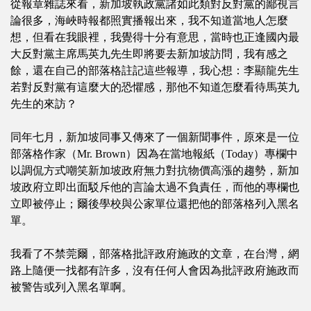
從報章雜誌來看，新加坡執政黨諸如此類對反對黨的鄙視言
論很多，海峽時報都照實播報出來，我不知道當地人怎麼
想，但看在我眼裡，我覺得十分有意思，當時也正逢國內最
大反對黨主席馬英九先生即將要去新加坡訪問，我有感之
餘，還在自己的部落格註記這些報導，我心想：李顯龍先生
若對反對黨有這麼大的恐懼感，那他不知道怎麼看待馬英九
先生的來訪？
同年七月，新加坡同事又傳來了一個新聞事件，原來是一位
部落格作家（Mr. Brown）因為在當地報紙（Today）專欄中
以調侃方式嘲笑新加坡政府無力對抗物價高漲的趨勢，新加
坡政府立即出面駁斥他的言論太過不負責任，而他的專欄也
立即被停止；爾後學校與公家單位還把他的部落格列入黑名
單。
我看了不禁莞爾，部落格批評政府施政的文章，在台灣，網
路上隨便一找都有許多，沒有任何人會因為批評政府施政而
被警告或列入黑名單啊。