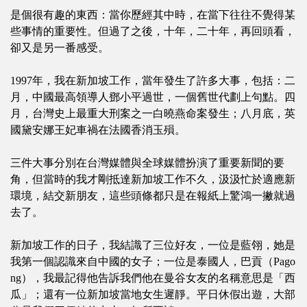
是個很有趣的東西：當你歷經其中時，在當下往往不覺得某
些事情的重要性。但過了之後，十年，二十年，再回頭看，
卻又是另一番感受。
1997年，我在新加坡工作，當年發生了許多大事，包括：二
月，中國最高領導人鄧小平過世，一個舊世代劃上句點。四
月，台灣史上最重大刑案之一白曉燕命案發生；八月底，英
國黛安娜王妃車禍在法國香消玉殞。
三件大事分別在台灣媒體與全球媒體扮演了重要新聞的要
角，但當時的我才剛抵達新加坡工作不久，汲汲忙於適應新
環境，結交新朋友，這些頭條都只是在報紙上驚鴻一撇就過
去了。
新加坡工作的日子，我結識了三位好友，一位是藍翎，她是
我第一個認識來自中國的女子；一位是泰國人，巴貢（Pago
ng），我最記得他告訴我們他在曼谷女友的名稱意思是「西
瓜」；還有一位新加坡當地女生遲靜。平日休假出遊，大部