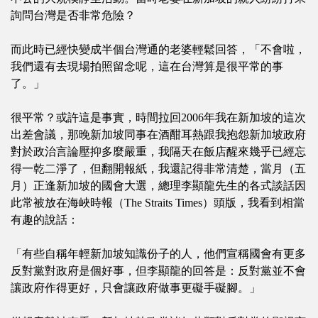
詢問台灣是否非常危險？
而此時已經快變成半個台灣通的老婆輕鬆回答，「不會啦，
我們還有去現場拍照留念呢，這在台灣算是很平常的事
了。」
很平常？或許這是事實，時間拉回2006年我在新加坡的這次
出差會議，那晚新加坡同事在酒酣耳熱跟我抱怨新加坡政府
對於政治言論壓抑多麼嚴重，我隔天在飯店醒來幾乎已經忘
得一乾二淨了，但翻開報紙，我還記得非常清楚，當月（五
月）正逢新加坡的國會大選，總理李顯龍先生的各式談話因
此常被放在海峽時報（The Straits Times）頭版，我看到相當
有趣的說話：
「有些自稱年輕新加坡知識份子的人，他們宣稱國會有更多
反對黨對政府是個好事，但李顯龍的回答是：反對黨並不會
讓政府作得更好，只會讓政府做事更礙手礙腳。」