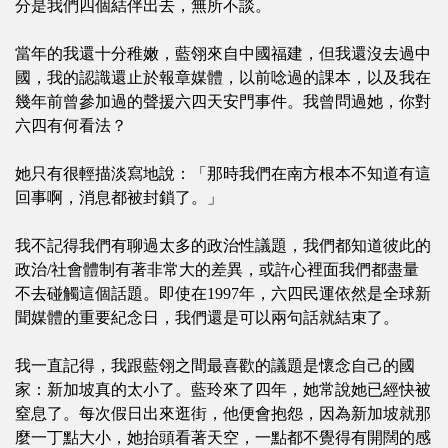
分是我們四個結伴出去，無所不談。
當年的我還十分稚嫩，藍翎來自中國福建，但我還沒去過中
國，我的認識還止於報章媒體，以前唸過的課本，以及我在
幾年前曾參加過的聲援六四天安門事件。我曾問過她，你對
六四有何看法？
她只有很輕描淡寫地說：「那時我們在南方根本不知道有這
回事啊，消息都被封鎖了。」
我不記得我們有聊過太多的政治性議題，我們都知道彼此的
政治/社會體制有著非常大的差異，或許心裡面我們都盡量
不去碰觸這個話題。即使在1997年，六四民運依然是全球新
聞媒體的重要紀念日，我們還是可以兩句話就結束了。
我一直記得，我跟藍翎之間最喜歡的議題是懷念自己的國
家：新加坡真的太小了。藍玲來了四年，她常說她已經快被
窒息了。每次假日出來逛街，他便會抱怨，因為新加坡就那
麼一丁點大小，她抬頭看著天空，一點都不覺得有開闊的感