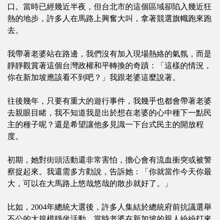
口。當時已經幾近半夜，但台北市的這個區域卻陷入幾近狂
熱的地步，許多人在馬路上興奮大叫，拿著競選旗幟跑來跑
去。
我帶著老婆站在路邊，我們沒有加入現場熱絡的氣氛，而是
靜靜觀賞著這個台灣政權和平轉換的奇蹟：「這樣的情況，
你在新加坡應該看不到吧？」我跟老婆這麼說著。
往後幾年，只要有重大的遊行事件，我幾乎也都會帶著老婆
去親眼目睹，我不知道我是出於想在老婆的心中種下一點民
主的種子呢？還是希望讓他多見識一下台式民主的開放程
度。
初期，她對街頭活動還非常害怕，擔心會有流血衝突或被警
察捉起來。我還需多方勸說，告訴她：「你就當作今天你最
大，可以在大馬路上悠哉悠哉的散步就好了。」
比如，2004年總統大選後，許多人集結於總統府前抗議選舉
不公的大規模靜坐活動。當時老婆在新加坡的親人紛紛打來