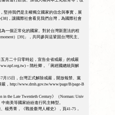
會，堅持我們是主權獨立國家的信念與事實，展
38]，讓國際社會看見我們台灣，為國際社會
成為一個正常化的國家。對於台灣新憲法的程
moment）[39]」，共同參與這鞏固台灣民主、
「自五月二十日零時起，宣告全省戒嚴」的戒嚴
.npf.org.tw)－隋杜卿，「蔣經國總統與解
7年7月15日，台灣正式解除戒嚴，開放報禁、黨
ww.drnh.gov.tw/www/page/B/page-B
 Late Twentieth Century》（Norman: Univ
分亞洲、中東歐、中南美等國家紛紛進行民主轉型。
鐘、楊秀菁，《戰後臺灣人權史》，頁41-75，