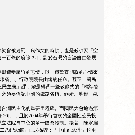
然就會被處罰，寫作文的時候，也是必須要「空
百條的廢除[22]，對於台灣的言論自由發展
長期遭受壓迫的悲情，以一種歡喜期盼的心情來
「凍省」、行政院院長由總統任命。甚至，國民
「三民主義」課，總是得背一些教條式的「標準答
，必須要強記中國的鐵路名稱、礦產、地形、氣
是台灣民主化的重要里程碑。而國民大會通過第
6]」，且於2004年舉行首次的全國性公民投
以立法院為中心的單一國會體制。接著，陳水扁
二二八紀念館」正式揭碑；「中正紀念堂」也更