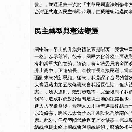
款」，並通過第一次的「中華民國憲法增修條
台灣正式進入民主轉型時期，由威權統治邁向
民主轉型與憲法變遷
國中時，早上的升旗典禮依舊是唱著「我愛中
一格」以示尊崇。後來，國民大會首次全面改選
有相當重大的意義。隨後，有立法委員的全面改
升上高中，正逢省長、直轄市長直接民選，當
面對未來的新思維。後來，我見證了台灣的首次
大會還藉由第五次修憲來自我延長任期，但大法
案」，幾大原則、幾點步驟等，完全限制了我
候等，造成我們對於台灣這塊土地的認識很少
進入大學殿堂後，台灣人民用神聖選票終結五
六次修憲，將國民大會予以非常設化為所謂的「
票。此外，任務型國代通過第七次修憲，完成
總統也提出終止國統會與國統綱領，廢除終極統