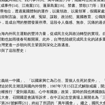
文成事件[14]、江南案[15]、蓬萊島案[16]、禁書、禁歌[17]等
其領導地位，透過黨國體制的運作，以黨領政、以黨領軍，假國家
如箝制言論、迫害人權、冤獄、謀殺、政治犯、黨國教育、公職
外，造成台灣的整體發展停滯。這段令人傷感、無奈、沉痛的過
合海內外民主運動的豐沛力量，促成民主化與政治轉型的實現。
運動也如雨後春筍般開展。此外，台灣也陸續完成民主化的諸多
台灣更進一步朝向民主鞏固與深化之路邁進。
參與了這段歷史：
主義統一中國」、「以國家興亡為己任、置個人生死於度外」、
迫於民主潮流與國內外情勢，1987年7月15日正式解除戒嚴，
政權推行「愛到最高點、心中有國旗」政策，當時的我也將國旗
民大會、召開國是會議等訴求，在中正紀念堂廣場上展開名為「
第261號解釋[21]，終結了所謂的「萬年國會」。繼之，國民