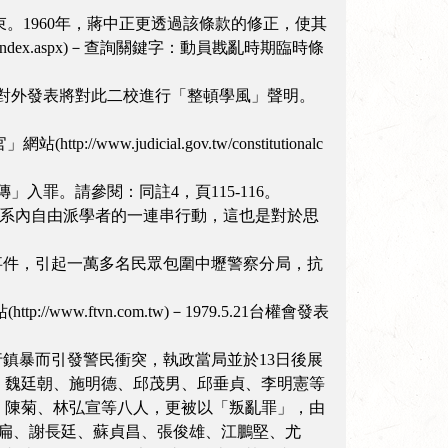
束。1960年，蔣中正更透過該條款的修正，使其
ct/index.aspx)－查詢關鍵字：動員戡亂時期臨時條
身分對外發表將對此二校進行「整頓學風」聲明。
udicial.gov.tw/constitutionalc
」入罪。請參閱：同註4，頁115-116。
大哲學系內自由派學者的一連串行動，這也是對於思
舞弊事件，引起一萬多名民眾包圍中壢警察分局，抗
.ftvn.com.tw)－1979.5.21台權會發表
強行鎮暴而引發警民衝突，執政當局並於13日後展
、魏廷朝、施明德、邱茂男、邱垂貞、李明憲等
、陳菊、林弘宣等八人，更被以「叛亂罪」，由
水扁、謝長廷、蘇貞昌、張俊雄、江鵬堅、尤