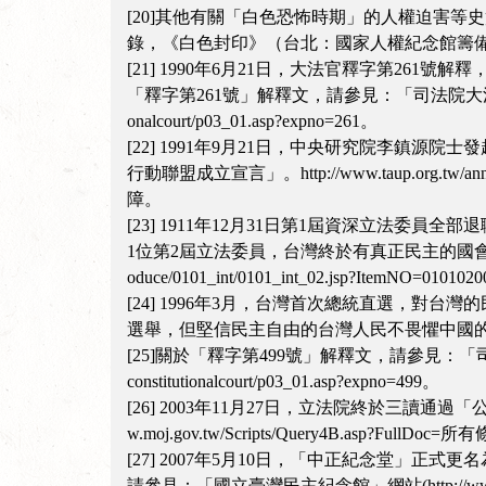
[20]其他有關「白色恐怖時期」的人權迫害
錄，《白色封印》（台北：國家人權紀念館籌備處
[21] 1990年6月21日，大法官釋字第26
「釋字第261號」解釋文，請參見：「司法院大法官」網站(http://ww
onalcourt/p03_01.asp?expno=261。
[22] 1991年9月21日，中央研究院李鎮源院士發
行動聯盟成立宣言」。http://www.taup.org
障。
[23] 1911年12月31日第1屆資深立法委
1位第2屆立法委員，台灣終於有真正民主的國會。請參見：「立法
oduce/0101_int/0101_int_02.jsp?ItemNO=010102
[24] 1996年3月，台灣首次總統直選，
選舉，但堅信民主自由的台灣人民不畏懼中國
[25]關於「釋字第499號」解釋文，請參見：「司法院大法官」網站(h
constitutionalcourt/p03_01.asp?expno=499。
[26] 2003年11月27日，立法院終於三讀通過「公
w.moj.gov.tw/Scripts/Query4B.asp?FullDoc
[27] 2007年5月10日，「中正紀念堂
請參見：「國立臺灣民主紀念館」網站(http://www.cksmh.