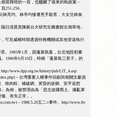
上相當輝煌的一頁，也醞釀了後來的執政黨－
51-256。
生女兒林亮均、林亭均慘遭兇手殺害，大女兒林奐
切為由約談後，隔日清晨竟陳屍台大研究生圖書館左側草地，
層人士，可見威權時期透過特務機關或其他管道執行
謗罪。1985年1月，因蓬萊島案，台北地院初審
986年6月10日，時稱「蓬萊島三君子」的
.org.tw/history/pub/LIT_4.asp
.tw/index.php)－台灣重要人權事件回顧與相關文獻資
例如：舊情綿綿、橄欖樹、燒肉粽、補破網、黃昏的故鄉、安平追想
綿」為例，被禁理由為「思念故國舊土、擾亂軍
憂傷、有失正常」。
)－1988.5.20五二○事件。http://www.ftv