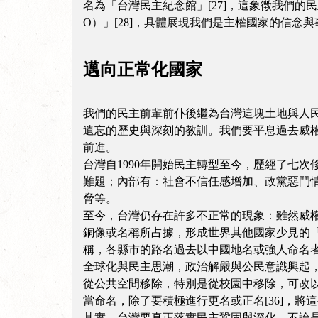
名為「台灣民主紀念館」[27]，這象徵我們
O）」[28]，具體展現我們是主權國家的信
邁向正常化國家
我們的民主前輩前仆後繼為台灣這塊土地與人
遺忘的歷史與深刻的教訓。我們要平息過去威
前進。
台灣自1990年開始民主轉型至今，歷經了七
難題；內部有：社會不信任感增加、政黨惡鬥情形
脅等。
至今，台灣仍存在許多不正常的現象：雖然威
銅像或名稱所占據，形成世界其他國家少見的
稱，各縣市的路名過去以中國地名或強人命名者，例如
全球化與民主思潮，政治解嚴與公民意識興起
從公共空間移除，特別是從校園中移除，可改
當命名，除了要積極進行更名或正名[36]，
其實，台灣要真正落實民主鞏固與深化，不論