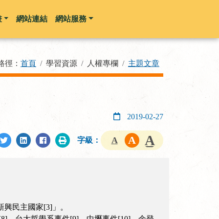
畫
網站連結
網站服務
路徑：
首頁
學習資源
人權專欄
主題文章
2019-02-27
字級：
興民主國家[3]」。
]、台大哲學系事件[9]、中壢事件[10]、余登