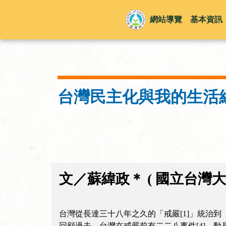
網站導覽
基本資訊
台灣民主化與我的生活
文／蘇緯政＊ ( 國立台灣
台灣從長達三十八年之久的「戒嚴[1]」統治到
回顧過去，台灣在戒嚴前有二二八事件[4]、動員戡