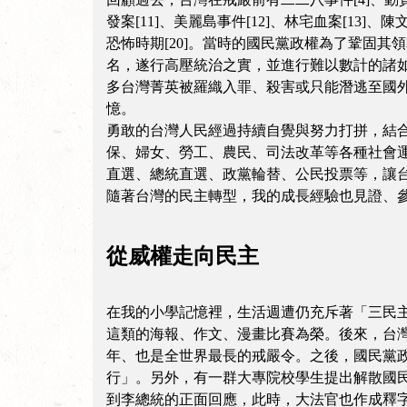
發案[11]、美麗島事件[12]、林宅血案[13]、陳
恐怖時期[20]。當時的國民黨政權為了鞏固
名，遂行高壓統治之實，並進行難以數計的諸
多台灣菁英被羅織入罪、殺害或只能潛逃至國
憶。
勇敢的台灣人民經過持續自覺與努力打拼，結
保、婦女、勞工、農民、司法改革等各種社會
直選、總統直選、政黨輪替、公民投票等，讓
隨著台灣的民主轉型，我的成長經驗也見證、
從威權走向民主
在我的小學記憶裡，生活週遭仍充斥著「三民
這類的海報、作文、漫畫比賽為榮。後來，台灣
年、也是全世界最長的戒嚴令。之後，國民黨
行」。另外，有一群大專院校學生提出解散國
到李總統的正面回應，此時，大法官也作成釋字