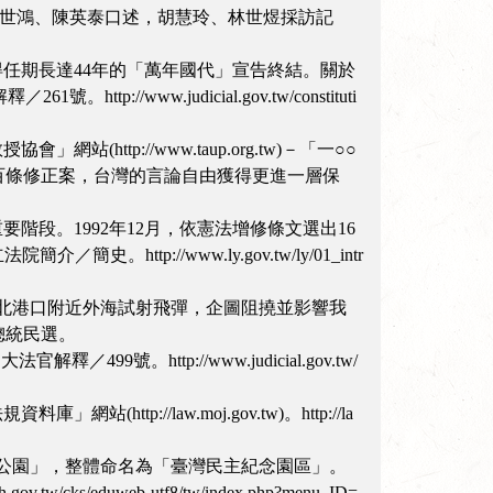
顏世鴻、陳英泰口述，胡慧玲、林世煜採訪記
，使得任期長達44年的「萬年國代」宣告終結。關於
http://www.judicial.gov.tw/constituti
http://www.taup.org.tw)－「一○○
法院通過刑法第一百條修正案，台灣的言論自由獲得更進一層保
重要階段。1992年12月，依憲法增修條文選出16
http://www.ly.gov.tw/ly/01_intr
南、北港口附近外海試射飛彈，企圖阻撓並影響我
總統民選。
官解釋／499號。http://www.judicial.gov.tw/
p://law.moj.gov.tw)。http://la
民主公園」，整體命名為「臺灣民主紀念園區」。
s/eduweb-utf8/tw/index.php?menu_ID=