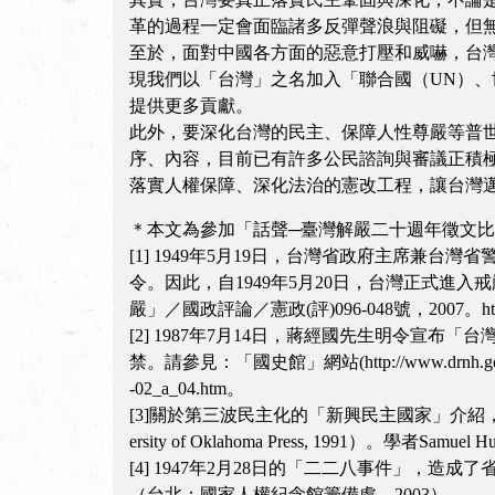
革的過程一定會面臨諸多反彈聲浪與阻礙，但
至於，面對中國各方面的惡意打壓和威嚇，台灣
現我們以「台灣」之名加入「聯合國（UN）、
提供更多貢獻。
此外，要深化台灣的民主、保障人性尊嚴等普
序、內容，目前已有許多公民諮詢與審議正積極推動當中
落實人權保障、深化法治的憲改工程，讓台灣
＊本文為參加「話聲─臺灣解嚴二十週年徵文比
[1] 1949年5月19日，台灣省政府主席
令。因此，自1949年5月20日，台灣正式進入戒嚴
嚴」／國政評論／憲政(評)096-048號，2007。http://www.
[2] 1987年7月14日，蔣經國先生明令宣
禁。請參見：「國史館」網站(http://www.drnh.g
-02_a_04.htm。
[3]關於第三波民主化的「新興民主國家」介紹，請參閱：Samuel P. 
ersity of Oklahoma Press, 1991
[4] 1947年2月28日的「二二八事件」，
（台北：國家人權紀念館籌備處，2003）。