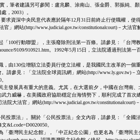
等史實，筆者建議另可參閱：盧兆麟、涂南山、張金爵、郭振純、
，2003）。
1號解釋，要求資深中央民意代表應於隔年12月31日前終止行使職權
w.judicial.gov.tw/constitutionalcourt)－大法官解釋／261號。
起「100行動聯盟」，主張廢除刑法第一百條。請參見：「台灣教授協會」網站(
.tw/announce/9109/910921.htm。1992年5月15日，立
員全部退職，由130位增額立法委員行使立法權，是我國民主改革的一個
院全球資訊網」網站(http://www.ly.gov.tw)－立法院簡介／簡史。
00。
對台灣的民主發展具有重大的意義。尤其，在大選前夕，中國在台灣
的武力威嚇，在美國政府協助穩定台海情勢下，順利完成了首次
ttp://www.judicial.gov.tw/constitutionalcourt)－大法
民投票法」。關於「公民投票法」全文內容，請參見：「全國法規資料庫」網站(htt
=所有條文&Lcode=D0020050。
」正式更名為「臺灣民主紀念館」，「中正紀念公園」也更名為「臺灣
gov.tw)－認識臺灣民主紀念館／緣起。http://www.cksmh.gov.tw/ck