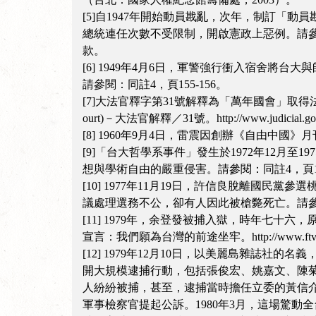
[5]自1947年開始動員戡亂，次年，制訂「
總統連任次數不受限制，開啟憲政上惡例。請參見：「台灣歷史辭典
款。
[6] 1949年4月6日，軍警強行衝入宿舍
請參閱：同註4，頁155-156。
[7]大法官釋字第31號解釋為「萬年國會」取得法源依據。關
ourt)－大法官解釋／31號。http://www.judicial.gov.tw
[8] 1960年9月4日，雷震因創辦《自由中
[9]「台大哲學系事件」發生於1972年12
想與學術自由的嚴重侵害。請參閱：同註4，頁157
[10] 1977年11月19日，許信良脫離
議處理選務不公，卻有人因此被槍斃死亡。請參閱：
[11] 1979年，余登發被捕入獄，時年七十六，原因是
宣言：我們願為台灣的前途坐牢。http://www.ftvn.com.
[12] 1979年12月10日，以美麗島雜誌
開大規模逮捕行動，包括張俊宏、姚嘉文、陳
人紛紛被捕，甚至，逮捕當時擔任立委的黃信
軍事檢察官提起公訴。1980年3月，這場驚