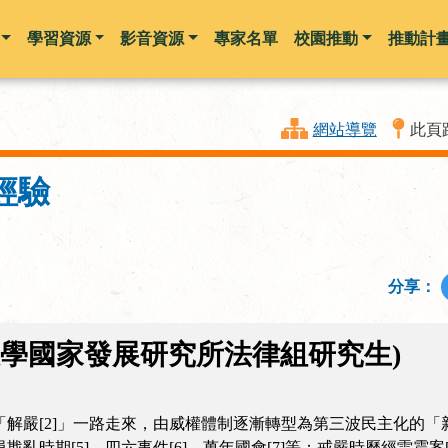
學習資源
影音資源
專家名單
校園推動
推動計
跳到主要內容
網站導覽
此頁
經驗
分享：
大學國家發展研究所法律組研究生)
「解嚴[2]」一路走來，由威權體制逐漸轉型為第三波民主化的「新
亂時期[5]、四六事件[6]、萬年國會[7]等；戒嚴時歷經雷震案[8