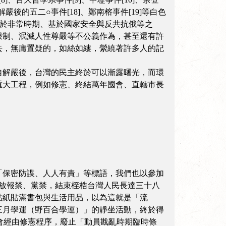
；至解嚴後的五二○事件[18]、鄭南榕事件[19]等白色
處於非常時期、基於國家安全與反共抗俄等之
限制、泯滅人性尊嚴等不公義作為，甚至還有許
去，無庸置疑的，如絲如縷，縈繞著許多人的記
自解嚴後，台灣的民主終於可以漸露曙光，而環
重大工程，例如修憲、終結萬年國會、直轄市長
「保密防諜、人人有責」等標語，我們也以參加
開放報禁、黨禁，結束桎梏台灣人民長達三十八
貼紙貼滿書包與生活用品，以為這就是「流
三月學運（野百合學運）」的靜坐活動，終於得
大會經由修憲程序，廢止「動員戡亂時期臨時條