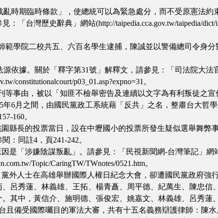
動員戡亂時期臨時條款」，使總統可以為緊急處分，而不受原憲法約
」網站(http://taipedia.cca.gov.tw/taipedia/di
將台大與師範學院二校共五、六百名學生逮捕，陳誠並以警備總司令
於「釋字第31號」解釋文，請參見：「司法院大法官」網站(http://www.j
/constitutionalcourt/p03_01.asp?expno=31。
國》月刊等事由，被以「知匪不檢舉密告及連續以文字為有利叛徒之宣傳
月至1975年6月之間，由國民黨政工系統藉「反共」之名，整肅台
-160。
國民黨參選桃園縣長的投票當日，設在中壢國小的投票所發生疑似選舉
同註4，頁241-242。
「涉嫌陰謀叛亂」。請參見：「民視新聞網-台灣筆記」網站(http://www
tw/Topic/CaringTW/TWnotes/0521.htm。
社的名義，黨外人士在高雄舉辦國際人權日紀念大會，卻遭國民黨政府
菊、呂秀蓮、林義雄、王拓、楊青矗、周平德、紀萬生、陳忠信
介。其中，黃信介、施明德、張俊宏、姚嘉文、林義雄、呂秀蓮
動全台且備受國際囑目的軍法大審，共有十五名義務辯護律師：陳