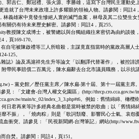
助、郭吉仁、鄭冠禮、張火源、李勝雄，這寫下台灣民主運動史
，更造就了台灣未來政壇上許多耀眼的領袖人物。請參閱：同註4，頁2
法大審期間，林義雄家中竟發生慘絕人寰的滅門血案，林母及其二位雙
有關仍有待未來歷史解密。請參閱：同註4，頁255。
Mellon University教授陳文成博士，被警總以與台獨組織往來密
頁169-170。
」的劉宜良，在自宅被陳啟禮等三人所暗殺，主謀竟直指當時的黨政高
-125。
《蓬萊島雜誌》論及馮滬祥先生升等論文「以翻譯代替著作」，被控誹
附帶民事賠償二百萬元，陳水扁辭去台北市議員職務，以示抗議。1
.tw)－黨史館／歷任黨主席／陳水扁-第十屆、第十一屆黨主席。http://www.dpp
參見：「文建會-台灣人權文化園區」(http://thrcp.cro.cca.gov
.cro.cca.gov.tw/main/tc_02/index_3_3.php#t6。
、何日君再來等許多經典名曲都是當時被禁的歌曲；以「舊情綿
萎靡不振」，「燒肉粽」則是「歌詞頹廢、影響民心士氣、哀怨
。請參見：「民視新聞網-台灣筆記」網站(http://www.ftvn.com.tw
自由而自焚。請參閱：同註4，頁151。