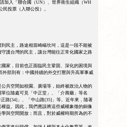
申請加入「聯合國（UN）、世界衛生組織（WH
性公民投票（入聯公投）。
權到民主，路途相當崎嶇坎坷，這是一段不能被
續守護台灣的民主，讓台灣能往正常化國家之路
主國家，目前也正面臨民主鞏固、深化的困境與
，而外部則有：中國持續的外交打壓與升高軍事威
是公共空間如校園、廣場等，始終被政治人物的
關單位隨處可見「中正堂」、「介壽廳」等名
路[34]」、「中山路[35]」等。近年來，隨著
民權益。因此，我們應該將這些威權象徵的銅像
美學與空間開放；而且，對於威權時期所為的不
的傷害進行賠償、加強人權與本土化教育等，改