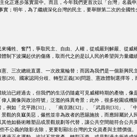
的民主化正逐步落實當中。而且，今年我們更首次以「台灣」名義
念與事實；明年，為了繼續深化台灣的民主，要舉辦第二次的全國
民來犧牲、奮鬥，爭取民主、自由、人權，從戒嚴到解嚴、從威
權體制下波瀾起伏的傷痛，取而代之的是以人民的希望與力量繼
次修憲、三次總統直選、一次政黨輪替；而因為我們是一個新興民
[29]、國家認同分歧、轉型正義[30]問題、憲政體制選擇等
權統治已經過去，但我們的生活仍隨處可見威權時期的產物，像
「偉人圖像與政治符號」泛濫的殊異奇景；此外，很多校園或機
「北平路[31]」、「南京路[32]」、「武昌街[33]」、「中正
，景觀的良寙美惡，儼然並非為政者的恩賜施捨，而應歸屬於人
以其他如藝術雕塑品或景觀規劃等代替，讓公共空間能符合公共
將這些不公義的陰影去除，更要彰顯出台灣的文化資產與主體價值。
是透過正名運動、追討不當黨產、轉型正義、或是對過去所造成