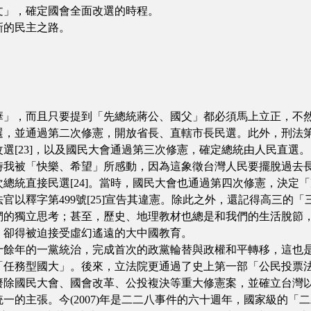
文」，確定國會全面改選的時程。
新的民主之路。
華」，而且只要提到「先總統蔣公、國父」都必須馬上立正，不
，並通過第二次修憲，開放省長、直轄市長民選。此外，刑法第一
選[23]，以及國民大會通過第三次修憲，確定總統由人民直選。
時我被「快樂、希望」所感動，因為這象徵台灣人民要擺脫過去
總統直接民選[24]。當時，國民大會也通過第四次修憲，決定
官以釋字第499號[25]宣告其違憲。除此之外，還記得高三的
們的獨立思考；甚至，歷史、地理教材也總是和我們的生活脫節
，卻得被迫接受虛幻遙遠的大中國教育。
十餘年的一黨統治，完成首次的政黨輪替與政權和平轉移，這也
任務型國大」。後來，立法院更通過了史上第一部「公民投票法[2
廢除國民大會、國會改革、公投複決等重大修憲案，並確立台灣
一的主張。今(2007)年是二二八事件的六十週年，國家級的「