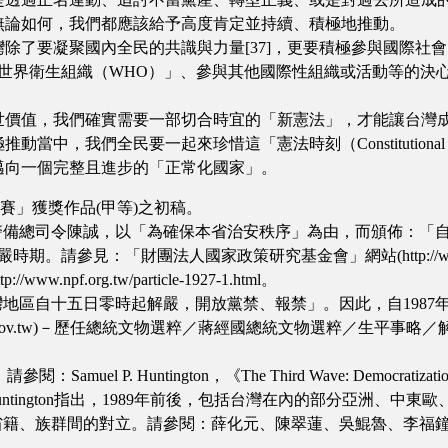
無論如何，我們都應該給予高度肯定並持續、積極地推動。
除了要凝聚國內全民的共識與力量[37]，更要積極參與國際社
世界衛生組織（WHO）」、參與其他國際性組織或活動等的決心[
世價值，我們確實需要一部切合時宜的「新憲法」，才能讓台灣
，我們全民要一起來珍惜這「憲法時刻（Constitutional 
邁向一個完整且進步的「正常化國家」。
賽」獲獎作品(甲等)之初稿。
兼台灣省警備總司令陳誠，以「為確保本省治安秩序」為由，而頒佈：
時期。請參見：「財團法人國家政策研究基金會」網站(http://www
npf.org.tw/particle-1927-1.html。
布「台灣地區自十五日零時起解嚴，開放黨禁、報禁」。因此，自198
ov.tw)－歷任總統文物選粹／蔣經國總統文物選粹／生平事略／解嚴，http://w
Huntington，《The Third Wave: Democratization in the
）。學者Samuel Huntington指出，1989年前後，包括台灣在內的部
造成了省籍、族群間的對立。請參閱：薛化元、陳翠蓮、吳鯤魯、李福