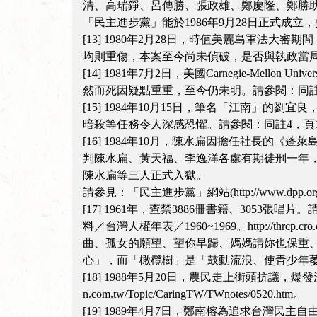
清、高瑞錚、呂傳勝、張政雄、鄭慶隆、鄭勝
「民主進步黨」能於1986年9月28日正式成立
[13] 1980年2月28日，時值美麗島軍
均則重傷，本案至今尚未偵破，是否與執政當局
[14] 1981年7月2日，美國Carnegie-
然而死因疑點重重，至今仍未明。請參閱：同註4，
[15] 1984年10月15日，筆名「江南
暗殺等任務令人深感恐懼。請參閱：同註4，頁124
[16] 1984年10月，陳水扁因擔任社長的
判陳水扁、黃天福、李逸洋各處有期徒刑一年，
陳水扁等三人正式入獄。
請參見：「民主進步黨」網站(http://www.dpp.org
[17] 1961年，查禁3886冊書籍、3053張唱片。請
料／台灣人權年表／1960~1969。http://thrcp
曲、孤女的願望、望你早歸、媽媽請妳也保重
心」，而「橄欖樹」是「鼓動流浪、使青少年
[18] 1988年5月20日，農民走上街頭抗議，爆發流血衝突
n.com.tw/Topic/CaringTW/TWnotes/0520.htm。
[19] 1989年4月7日，鄭南榕為追求台灣民主