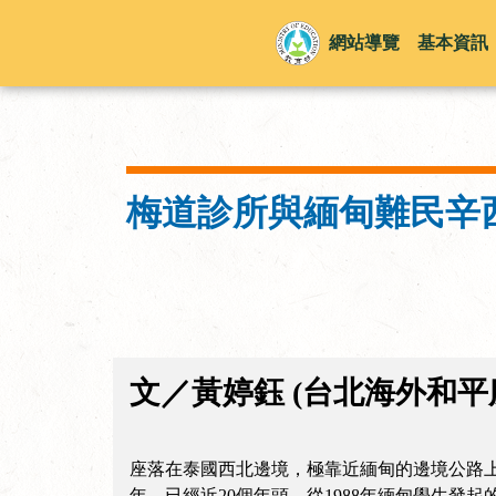
網站導覽
基本資訊
梅道診所與緬甸難民辛
文／黃婷鈺 (台北海外和平
座落在泰國西北邊境，極靠近緬甸的邊境公路上，有
年，已經近20個年頭，從1988年緬甸學生發