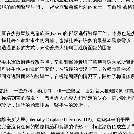
的緬甸醫學生們，一起成立緊急醫療站的女士－辛西雅.蒙格醫師(Dr. 
直在少數民族克倫族區(Karen)的部落進行醫療工作。本身也
，掙扎著在家鄉求生的困難，也掙扎著在許多的最基本醫療需求
夠透過更多的方式，來改善廣大緬甸百姓所面臨的困頓。
群起要求軍政府進行改革時，辛西雅醫師參與了當時普羅大眾所響
西雅醫生也被迫逃離了家鄉，在這樣的情況之下，各種急難需求
群同樣逃難而來的醫學生，在極端簡陋的情況下，開始了梅道診
是一張床、一些外科手術用具，和一些藥品。面對著大批難民同胞
在極端刻苦的環境下，憑著過人的毅力和堅定的決心，撐起診所
道診所，緬語的涵義即為「醫學生的診所」。
(Internally Displaced Persons-IDP)。這
任何的醫療補給和資源的情形下，梅道診所也成立了背包醫療隊(Back Pa
藥品和食物，冒著生命危險，徒步進入緬甸境內戰區，找到躲藏的