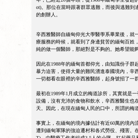
ot)。那位在當時跟著群眾逃難，而後與逃難到邊境
的創辦人。
辛西雅醫師自緬甸仰光大學醫學系畢業後，就一
療服務的時候，就看到了身邊貧苦的緬甸百姓
純的做一個醫師，那絕對是不夠的。她希望能
因此在1988年的緬甸首都仰光，由知識份子
暴力迫害，使得大量的難民湧進泰國境內，辛
一切都看在眼裡的辛西雅醫師，起身號招了一
最初在1989年1月成立的梅道診所，其實就
設備，沒有充沛的食物和飲水，辛西雅醫生也
天。因此，在現在緬甸人民的口中，所謂的梅
事實上，在緬甸的境內據估計有近60萬的境內流離失所人民
遭到緬甸軍隊的強迫遷村和各式勞役、殘害。在完全沒有
T)，由醫療工作者組成3-5人的小隊，扛起