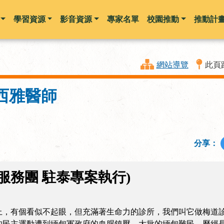
學習資源
影音資源
專家名單
校園推動
推動計
跳到主要內容
網站導覽
此頁
西雅醫師
分享：
服務團 駐泰專案執行)
個看似不起眼，但充滿著生命力的診所，我們叫它做梅道診所(Mae 
起的民主運動遭到緬甸軍政府的血腥鎮壓，大批的緬甸難民，歷經長途