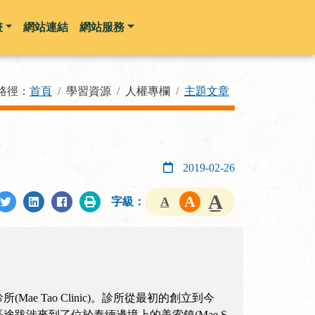
畫
網站連結
網站服務
路徑：
首頁
學習資源
人權專欄
主題文章
2019-02-26
字級：
Tao Clinic)。診所從最初的創立到今
跋涉來到了位於泰緬邊境上的美索鎮(Mae S