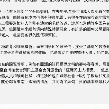
統，也有不同部門的分區規劃。在去年平均提供10萬人次免費的
術服務；由於緬甸境內仍舊有許多地雷，有很多在緬甸誤踩地雷
心上需要幫忙的人們能有適當的求助管道。診所也幫助許多因為
住所。但因近年來緬甸境內情況持續惡化，有許多的緬甸父母冒
和老人，急需要各界的關懷和幫忙。
各種教育和訓練機會。而來到診所的難民們，接受了基礎的醫療
是從遭受迫害逃離家園的難民，也是救助同胞的醫護人員，他們
名的國際獎項，例如有亞洲的諾貝爾獎之稱的麥格賽賽獎、喬曼森
年親自至台灣接受台灣民主基金會所頒發的「亞洲民主人權獎」，但
全體人員和緬甸社群，梅道診所也在國際社會上吸引了聚焦和支
、關心鄰近東南亞國家的情況，共同為了緬甸百姓的基本尊嚴和