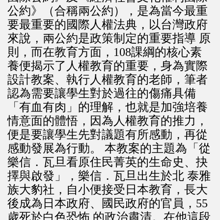
公約》（合稱兩公約），是為當今最重
要最重要的國際人權法典，以台灣政府
來說，兩公約是政策制定的重要指導 原
則，而在教育方面，108課綱的核心素
養便揭示了人權教育的重要，身為實際
設計教案、執行人權教育的老師，筆者
認為需要讓學生對於過往的傷痛具備
「有血有肉」的理解，也就是加強培養
情意面的體悟，因為人權教育的推力，
便是要讓學生先對議題有所感動，再從
感動發展為行動。 本教案的主題為「從
樂信．瓦旦看原住民菁英的生命史、抉
擇與啟發」，樂信．瓦旦出生於北 泰雅
族大豹社，自小便接受日本教育，長大
後成為日本政府、國民政府的官員，55
歲死於白色恐怖 的政治肅清。在他這段